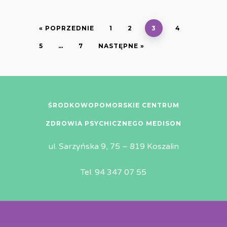
« POPRZEDNIE
1
2
3
4
5
…
7
NASTĘPNE »
ŚRODKOWOPOMORSKIE CENTRUM
ZDROWIA PSYCHICZNEGO MEDISON
ul. Sarzyńska 9, 75 – 819 Koszalin
Tel. 94 347 07 55