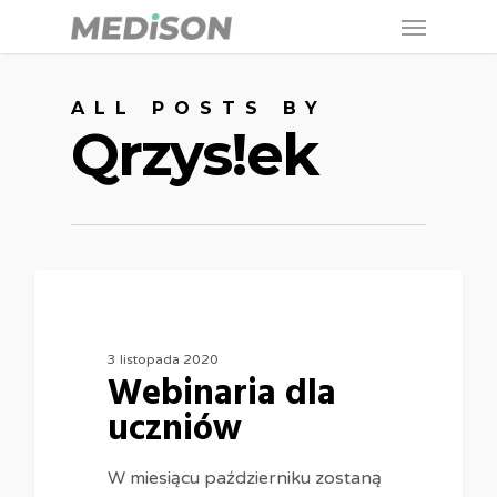
Menu
Skip
to
main
ALL POSTS BY
content
Qrzys!ek
3 listopada 2020
Webinaria dla
uczniów
W miesiącu październiku zostaną