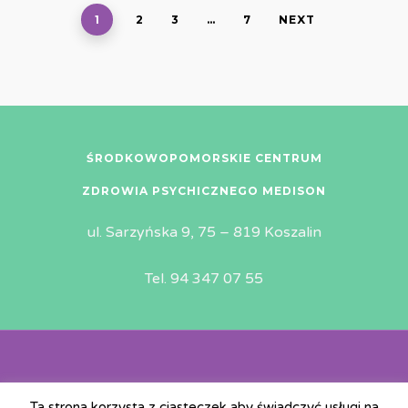
1
2
3
…
7
NEXT
ŚRODKOWOPOMORSKIE CENTRUM
ZDROWIA PSYCHICZNEGO MEDISON
ul. Sarzyńska 9, 75 – 819 Koszalin
Tel. 94 347 07 55
© Copyright 2019 | All rights reserved | MEDiSON |
Ta strona korzysta z ciasteczek aby świadczyć usługi na