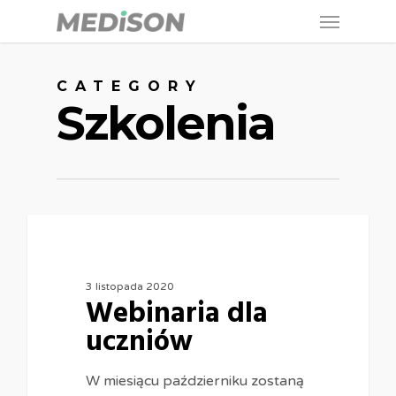
Menu
Skip
to
main
CATEGORY
content
Szkolenia
3 listopada 2020
Webinaria dla
uczniów
W miesiącu październiku zostaną