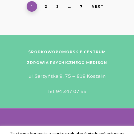
1
2
3
…
7
NEXT
ŚRODKOWOPOMORSKIE CENTRUM
ZDROWIA PSYCHICZNEGO MEDISON
ul. Sarzyńska 9, 75 – 819 Koszalin
Tel. 94 347 07 55
© Copyright 2019 | All rights reserved | MEDiSON |
Ta strona korzysta z ciasteczek aby świadczyć usługi na