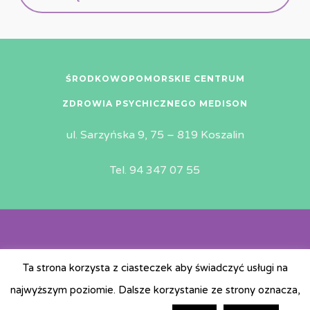
ŚRODKOWOPOMORSKIE CENTRUM
ZDROWIA PSYCHICZNEGO MEDISON
ul. Sarzyńska 9, 75 – 819 Koszalin
Tel. 94 347 07 55
© Copyright 2019 | All rights reserved | MEDiSON |
Ta strona korzysta z ciasteczek aby świadczyć usługi na
Design by:
NetMedia24
najwyższym poziomie. Dalsze korzystanie ze strony oznacza,