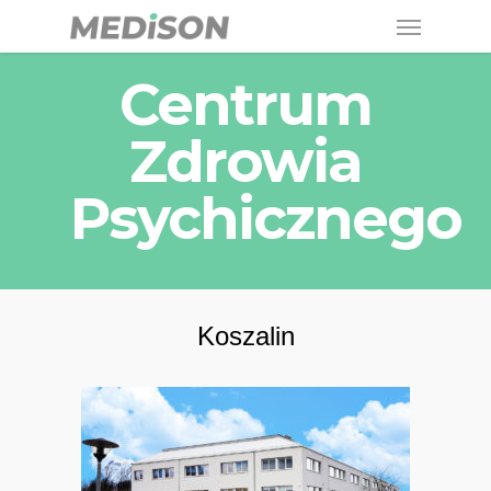
Menu
Skip
to
Centrum
main
content
Zdrowia
Psychicznego
Koszalin