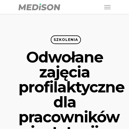
Menu
Skip
to
main
content
SZKOLENIA
Odwołane
zajęcia
profilaktyczne
dla
pracowników