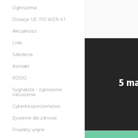
Ogłoszenia
Dotacje UE: PO WER 4.1
Aktualności
Linki
Szkolenia
Kontakt
RODO
5 ma
Sygnalista – zgłoszenie
naruszenia
Cyberbezpieczeństwo
Żywienie dla zdrowia
Projekty unijne