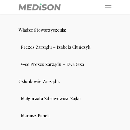
Menu
Skip
to
main
Władze Stowarzyszenia:
content
Prezes Zarządu – Izabela Ciuńczyk
V-ce
Prezes Zarządu – Ewa Giza
Członkowie Zarządu:
Małgorzata Zdrowowicz-Zajko
Mariusz Panek