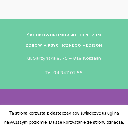
ŚRODKOWOPOMORSKIE CENTRUM
ZDROWIA PSYCHICZNEGO MEDISON
ul. Sarzyńska 9, 75 – 819 Koszalin
Tel. 94 347 07 55
© Copyright 2019 | All rights reserved | MEDiSON |
Ta strona korzysta z ciasteczek aby świadczyć usługi na
Design by:
NetMedia24
najwyższym poziomie. Dalsze korzystanie ze strony oznacza,